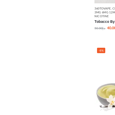
360TOVAPE
,
C
3MG 6MG 12
NICOTINE
Tobacco By
40.0
50.00
د.إ
-8%