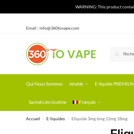
WARNING: This product contains 
Email :
info@360tovape.com
Qui Nous Sommes
Jetable
E-liquide PREMIU
Sachets de nicotine
Français
Accueil
E-liquides
Eliquide 3mg 6mg 12mg 18mg
/
/
Eli