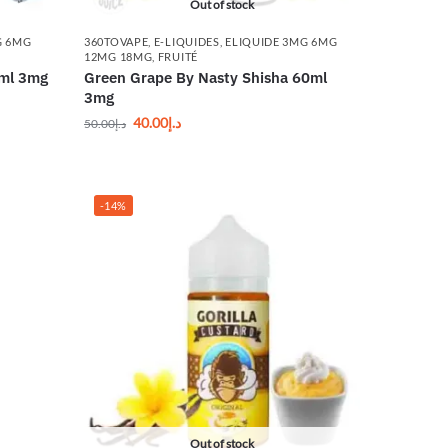
Out of stock
G 6MG
360TOVAPE
,
E-LIQUIDES
,
ELIQUIDE 3MG 6MG
12MG 18MG
,
FRUITÉ
ml 3mg
Green Grape By Nasty Shisha 60ml
3mg
40.00
د.إ
50.00
د.إ
-14%
Out of stock