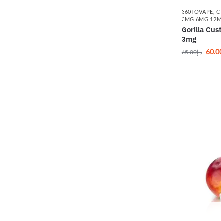
360TOVAPE
,
C
3MG 6MG 12
Gorilla Cu
3mg
60.0
65.00
د.إ