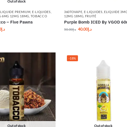
Out of stock
-LIQUIDE PREMIUM
,
E-LIQUIDES
,
360TOVAPE
,
E-LIQUIDES
,
ELIQUIDE 3M
G 6MG 12MG 18MG
,
TOBACCO
12MG 18MG
,
FRUITÉ
cco – Five Pawns
Purple Bomb ICED By VGOD 60
0
د.إ
40.00
د.إ
50.00
د.إ
-18%
Out of stock
Out of stock