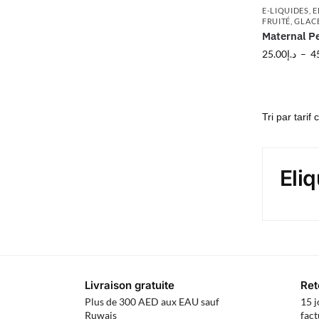
E-LIQUIDES
,
E
FRUITÉ
,
GLAC
Maternal P
25.00
د.إ
–
4
Eli
Livraison gratuite
Ret
Plus de 300 AED aux EAU sauf
15 j
Ruwais
fact