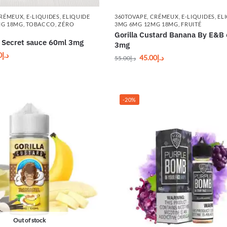
RÉMEUX
,
E-LIQUIDES
,
ELIQUIDE
360TOVAPE
,
CRÉMEUX
,
E-LIQUIDES
,
EL
MG 18MG
,
TOBACCO
,
ZÉRO
3MG 6MG 12MG 18MG
,
FRUITÉ
Gorilla Custard Banana By E&B
 Secret sauce 60ml 3mg
3mg
0
د.إ
45.00
د.إ
55.00
د.إ
-20%
Out of stock