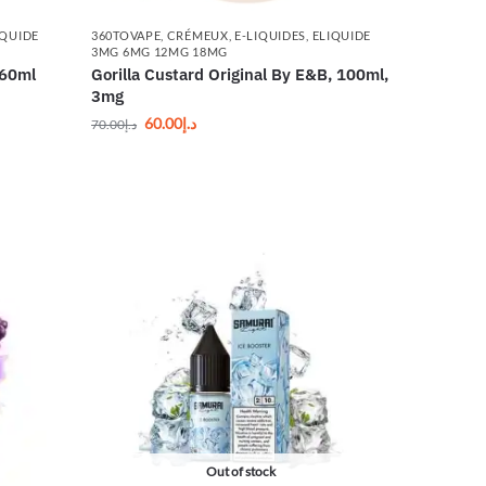
IQUIDE
360TOVAPE
,
CRÉMEUX
,
E-LIQUIDES
,
ELIQUIDE
3MG 6MG 12MG 18MG
 60ml
Gorilla Custard Original By E&B, 100ml,
3mg
60.00
د.إ
70.00
د.إ
Out of stock