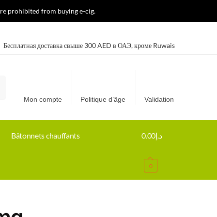
re prohibited from buying e-cig.
Бесплатная доставка свыше 300 AED в ОАЭ, кроме Ruwais
e
Mon compte
Politique d’âge
Validation
Bâtonnets chauffants
0.00
د.إ
0
8mg