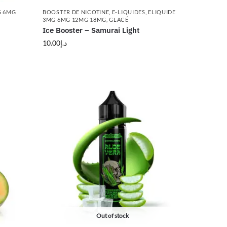
G 6MG
BOOSTER DE NICOTINE
,
E-LIQUIDES
,
ELIQUIDE
3MG 6MG 12MG 18MG
,
GLACÉ
Ice Booster – Samurai Light
10.00
د.إ
Out of stock