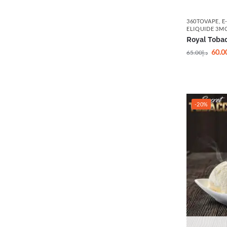
360TOVAPE
,
E
ELIQUIDE 3M
Royal Toba
60.0
65.00
د.إ
-20%