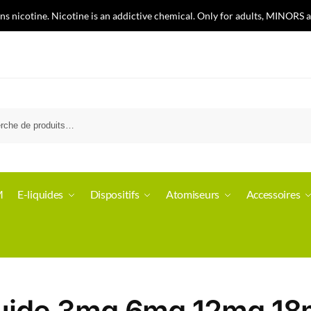
nicotine. Nicotine is an addictive chemical. Only for adults, MINORS a
Recherch
M
E-liquides
Dispositifs
Atomiseurs
Accessoires
quide 3mg 6mg 12mg 1