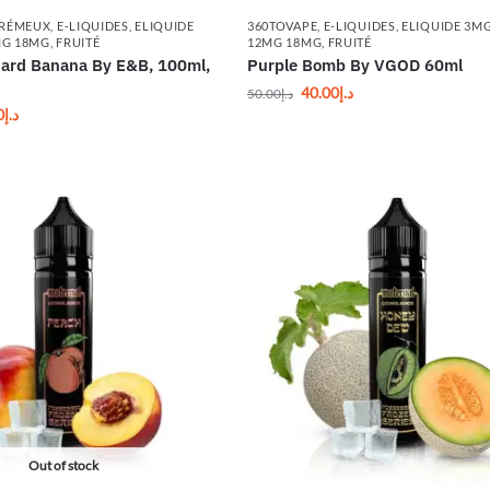
RÉMEUX
,
E-LIQUIDES
,
ELIQUIDE
360TOVAPE
,
E-LIQUIDES
,
ELIQUIDE 3M
MG 18MG
,
FRUITÉ
12MG 18MG
,
FRUITÉ
stard Banana By E&B, 100ml,
Purple Bomb By VGOD 60ml
40.00
د.إ
50.00
د.إ
0
د.إ
Out of stock