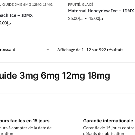
LIQUIDE 3MG 6MG 12MG 18MG
,
FRUITÉ
,
GLACÉ
É
Maternal Honeydew Ice – IDMX
each Ice – IDMX
25.00
د.إ
–
45.00
د.إ
5.00
د.إ
Affichage de 1–12 sur 992 résultats
quide 3mg 6mg 12mg 18mg
ours faciles en 15 jours
Garantie internationale
ours à compter de la date de
Garantie de 15 jours contre 
uration
défauts de fabrication