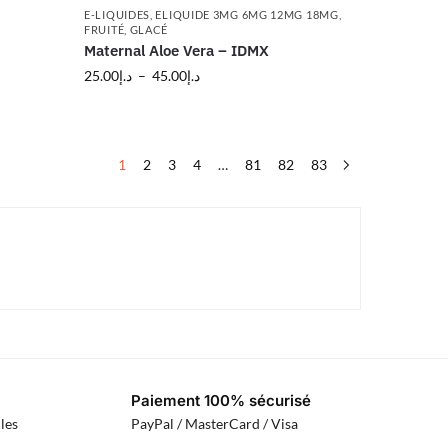
E-LIQUIDES
,
ELIQUIDE 3MG 6MG 12MG 18MG
,
FRUITÉ
,
GLACÉ
Maternal Aloe Vera – IDMX
25.00
د.إ
–
45.00
د.إ
1
2
3
4
…
81
82
83
Paiement 100% sécurisé
les
PayPal / MasterCard / Visa