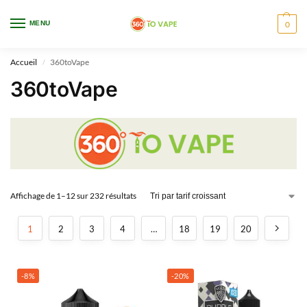
WARNING: This product contains nicotine. Nicotine is an addictive chemical.
MENU
0
Only for adults, MINORS are prohibited from buying e-cig.
Accueil
360toVape
/
360toVape
Affichage de 1–12 sur 232 résultats
1
2
3
4
…
18
19
20
-8%
-20%