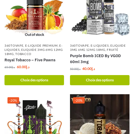
Out of stock
360TOVAPE
,
E-LIQUIDE PREMIUM
,
E-
360TOVAPE
,
E-LIQUIDES
,
ELIQUIDE
LIQUIDES
,
ELIQUIDE 3MG 6MG 12MG
3MG 6MG 12MG 18MG
,
FRUITÉ
18MG
,
TOBACCO
Purple Bomb ICED By VGOD
Royal Tobacco – Five Pawns
60ml 3mg
60.00
د.إ
65.00
د.إ
40.00
د.إ
50.00
د.إ
Choix des options
Choix des options
-20%
-20%