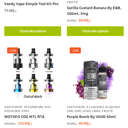
FRUITÉ
Vandy Vape Simple Tool Kit Pro
Gorilla Custard Banana By E&B,
75.00
د.إ
100ml, 3mg
60.00
د.إ
65.00
د.إ
Choix des options
Choix des options
-15%
-20%
Out of stock
360TOVAPE
,
ATOMISEURS
,
MTL
360TOVAPE
,
E-LIQUIDES
,
ELIQUIDE
ATOMIZER
,
RTAS
3MG 6MG 12MG 18MG
,
FRUITÉ
WOTOFO COG MTL RTA
Purple Bomb By VGOD 60ml
110.00
د.إ
40.00
د.إ
130.00
د.إ
50.00
د.إ