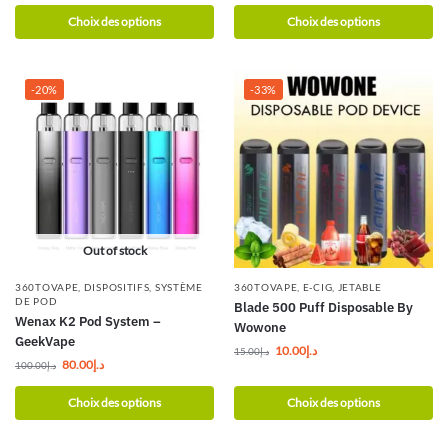
Choix des options
Choix des options
-20%
-33%
Out of stock
360TOVAPE
,
DISPOSITIFS
,
SYSTÈME
360TOVAPE
,
E-CIG
,
JETABLE
DE POD
Blade 500 Puff Disposable By
Wenax K2 Pod System –
Wowone
GeekVape
10.00
د.إ
15.00
د.إ
80.00
د.إ
100.00
د.إ
Choix des options
Choix des options