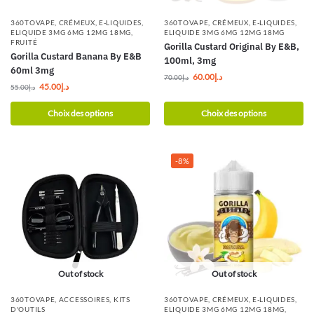
360TOVAPE
,
CRÉMEUX
,
E-LIQUIDES
,
360TOVAPE
,
CRÉMEUX
,
E-LIQUIDES
,
ELIQUIDE 3MG 6MG 12MG 18MG
,
ELIQUIDE 3MG 6MG 12MG 18MG
FRUITÉ
Gorilla Custard Original By E&B,
Gorilla Custard Banana By E&B
100ml, 3mg
60ml 3mg
60.00
د.إ
70.00
د.إ
45.00
د.إ
55.00
د.إ
Choix des options
Choix des options
-8%
Out of stock
Out of stock
360TOVAPE
,
ACCESSOIRES
,
KITS
360TOVAPE
,
CRÉMEUX
,
E-LIQUIDES
,
D'OUTILS
ELIQUIDE 3MG 6MG 12MG 18MG
,