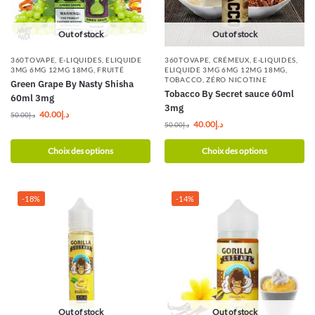
Out of stock
Out of stock
360TOVAPE
,
E-LIQUIDES
,
ELIQUIDE
360TOVAPE
,
CRÉMEUX
,
E-LIQUIDES
,
3MG 6MG 12MG 18MG
,
FRUITÉ
ELIQUIDE 3MG 6MG 12MG 18MG
,
TOBACCO
,
ZÉRO NICOTINE
Green Grape By Nasty Shisha
Tobacco By Secret sauce 60ml
60ml 3mg
3mg
40.00
د.إ
50.00
د.إ
40.00
د.إ
50.00
د.إ
Choix des options
Choix des options
-18%
-14%
Out of stock
Out of stock