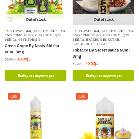
Out of stock
Out of stock
360TOVAPE
,
ЖИДКОСТИ ВЕЙПА 3MG
360TOVAPE
,
ЖИДКОСТИ ВЕЙПА 3MG
6MG 12MG 18MG
,
ЖИДКОСТЬ ДЛЯ
6MG 12MG 18MG
,
ЖИДКОСТЬ ДЛЯ
ВЕЙПА
,
ФРУКТОВЫЙ
ВЕЙПА
,
НУЛЕВОЙ НИКОТИН
,
СЛИВОЧНЫЙ
,
ТАБАК
Green Grape By Nasty Shisha
Tobacco By Secret sauce 60ml
60ml 3mg
3mg
40.00
د.إ
50.00
د.إ
40.00
د.إ
50.00
د.إ
Выберите параметры
Выберите параметры
-18%
-14%