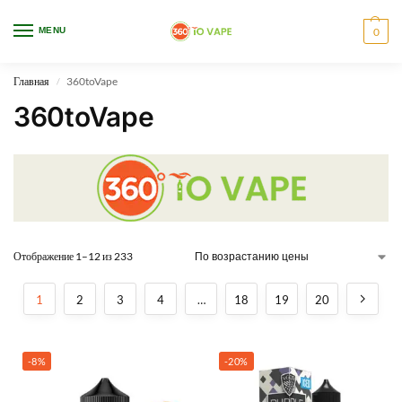
WARNING: This product contains nicotine. Nicotine is an addictive chemical.
MENU
0
Only for adults, MINORS are prohibited from buying e-cig.
Главная
360toVape
/
360toVape
Отображение 1–12 из 233
1
2
3
4
…
18
19
20
-8%
-20%