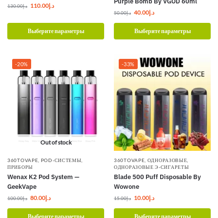
Purple Bomb By VGOD 60ml
110.00
د.إ
130.00
د.إ
40.00
د.إ
50.00
د.إ
Выберите параметры
Выберите параметры
-20%
-33%
Out of stock
360TOVAPE
,
POD-СИСТЕМЫ
,
360TOVAPE
,
ОДНОРАЗОВЫЕ
,
ПРИБОРЫ
ОДНОРАЗОВЫЕ Э-СИГАРЕТЫ
Wenax K2 Pod System —
Blade 500 Puff Disposable By
GeekVape
Wowone
80.00
د.إ
10.00
د.إ
100.00
د.إ
15.00
د.إ
Выберите параметры
Выберите параметры