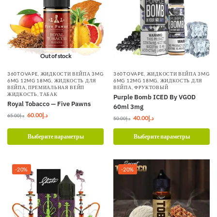
Out of stock
360TOVAPE
,
ЖИДКОСТИ ВЕЙПА 3MG
360TOVAPE
,
ЖИДКОСТИ ВЕЙПА 3MG
6MG 12MG 18MG
,
ЖИДКОСТЬ ДЛЯ
6MG 12MG 18MG
,
ЖИДКОСТЬ ДЛЯ
ВЕЙПА
,
ПРЕМИАЛЬНАЯ ВЕЙП
ВЕЙПА
,
ФРУКТОВЫЙ
ЖИДКОСТЬ
,
ТАБАК
Purple Bomb ICED By VGOD
Royal Tobacco — Five Pawns
60ml 3mg
60.00
د.إ
65.00
د.إ
40.00
د.إ
50.00
د.إ
Выберите параметры
Выберите параметры
-20%
-20%