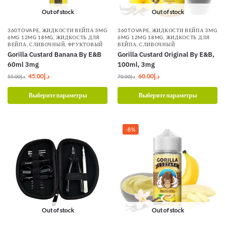
Out of stock
Out of stock
360TOVAPE
,
ЖИДКОСТИ ВЕЙПА 3MG
360TOVAPE
,
ЖИДКОСТИ ВЕЙПА 3MG
6MG 12MG 18MG
,
ЖИДКОСТЬ ДЛЯ
6MG 12MG 18MG
,
ЖИДКОСТЬ ДЛЯ
ВЕЙПА
,
СЛИВОЧНЫЙ
,
ФРУКТОВЫЙ
ВЕЙПА
,
СЛИВОЧНЫЙ
Gorilla Custard Banana By E&B
Gorilla Custard Original By E&B,
60ml 3mg
100ml, 3mg
45.00
د.إ
60.00
د.إ
55.00
د.إ
70.00
د.إ
Выберите параметры
Выберите параметры
-8%
Out of stock
Out of stock